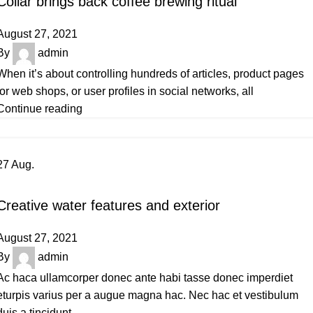
Collar brings back coffee brewing ritual
August 27, 2021
By
admin
When it’s about controlling hundreds of articles, product pages
for web shops, or user profiles in social networks, all
Continue reading
27
Aug.
DECORATION
Creative water features and exterior
August 27, 2021
By
admin
Ac haca ullamcorper donec ante habi tasse donec imperdiet
eturpis varius per a augue magna hac. Nec hac et vestibulum
duis a tincidunt ...