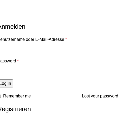
Mein Konto
Home
Mein Konto
Anmelden
enutzername oder E-Mail-Adresse
*
assword
*
Log in
Remember me
Lost your passwor
Registrieren