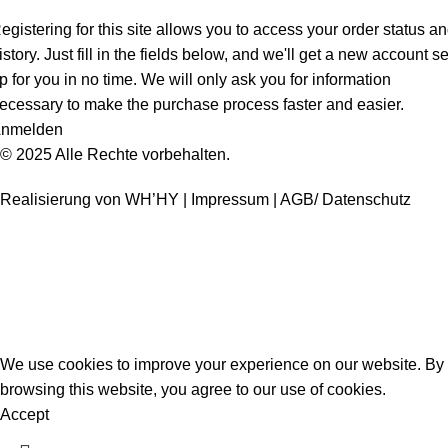
egistering for this site allows you to access your order status a
istory. Just fill in the fields below, and we'll get a new account se
p for you in no time. We will only ask you for information
ecessary to make the purchase process faster and easier.
nmelden
© 2025 Alle Rechte vorbehalten.
Realisierung von
WH’HY |
Impressum |
AGB/ Datenschutz
Bleiben Sie auf dem neuesten Stand – mit unserem
Newsletter.
We use cookies to improve your experience on our website. By
browsing this website, you agree to our use of cookies.
Accept