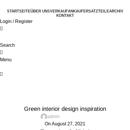
STARTSEITE
ÜBER UNS
VERKAUF
ANKAUF
ERSATZTEILE
ARCHIV
KONTAKT
Login / Register
Search
0
Menu
0
Blog
Home
Inspiration
INSPIRATION
Green interior design inspiration
admin
On August 27, 2021