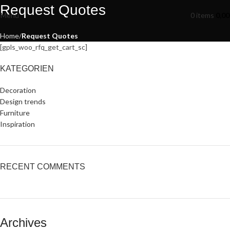
Request Quotes
Bleiben Sie auf dem neuesten Stand – mit unserem Newsletter.
Menu
0
items
0,0
Home
Request Quotes
[gpls_woo_rfq_get_cart_sc]
KATEGORIEN
Decoration
Design trends
Furniture
Inspiration
RECENT COMMENTS
Archives