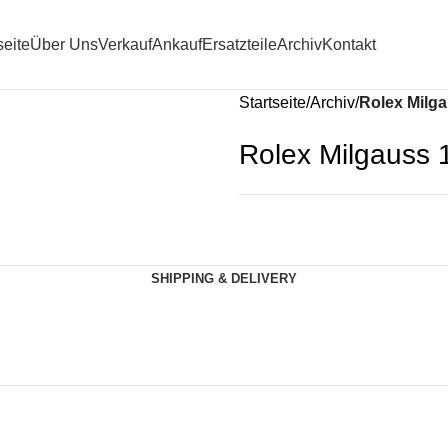
seite
Über Uns
Verkauf
Ankauf
Ersatzteile
Archiv
Kontakt
Startseite
Archiv
Rolex Milgau
Rolex Milgauss 10
SHIPPING & DELIVERY